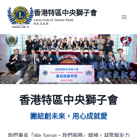
Skip
香港特區中央獅子會
to
content
香港特區中央獅子會
團結創未來，用心成就愛
我們秉承「We Serve・我們服務」精神，凝聚獅友力