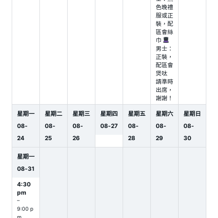
色晚禮
服或正
裝，配
區會絲
巾
男士：
正裝，
配區會
煲呔
請準時
出席，
謝謝！
星期一
星期二
星期三
星期四
星期五
星期六
星期日
08
-
08
-
08
-
08
-
27
08
-
08
-
08
-
24
25
26
28
29
30
星期一
08
-
31
4:30
pm
–
9:00 p
m