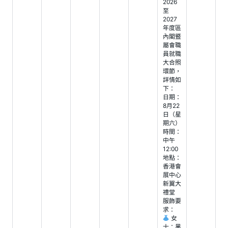
2026
至
2027
年度區
內閣暨
屬會職
員就職
大合照
環節，
詳情如
下：
日期：
8月22
日（星
期六）
時間：
中午
12:00
地點：
香港會
展中心
新翼大
禮堂
服飾要
求：
女
士：黑