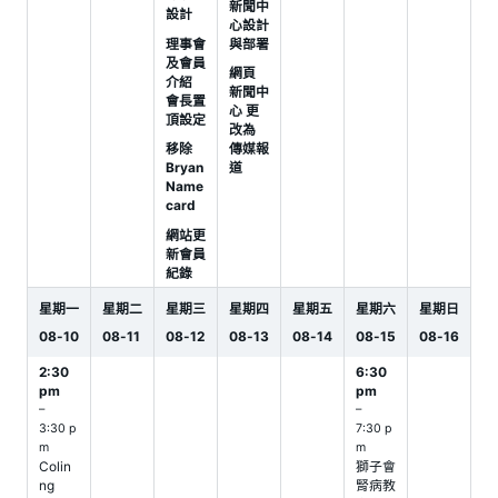
新聞中
設計
心設計
理事會
與部署
及會員
網頁
介紹
新聞中
會長置
心 更
頂設定
改為
移除
傳媒報
Bryan
道
Name
card
網站更
新會員
紀錄
星期一
星期二
星期三
星期四
星期五
星期六
星期日
08
-
10
08
-
11
08
-
12
08
-
13
08
-
14
08
-
15
08
-
16
2:30
6:30
pm
pm
–
–
3:30 p
7:30 p
m
m
Colin
獅子會
ng
腎病教