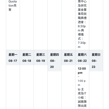
Quota
育中心
tion見
及研究
客
基金董
事局就
職典禮
酒會：
6:30p
m 典
禮儀
式：
7:30p
m
星期一
星期二
星期三
星期四
星期五
星期六
星期日
08
-
17
08
-
18
08
-
19
08
-
08
-
21
08
-
22
08
-
20
23
12:00
pm
–
1:00 p
m
Ip 主
席及IT
小組：
誠邀團
隊出席