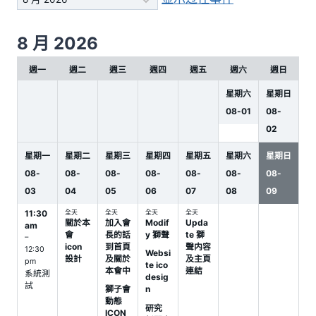
份
选
8 月 2026
择
週一
週二
週三
週四
週五
週六
週日
星期六
星期日
08
-
01
08
-
02
星期一
星期二
星期三
星期四
星期五
星期六
星期日
08
-
08
-
08
-
08
-
08
-
08
-
08
-
03
04
05
06
07
08
09
11:30
全天
全天
全天
全天
關於本
加入會
Modif
Upda
am
會
長的話
y 獅聲
te 獅
–
icon
到首頁
聲内容
12:30
Websi
設計
及關於
及主頁
pm
te ico
本會中
連結
系統測
desig
試
獅子會
n
動態
研究
ICON